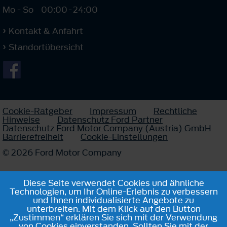
Mo - So
00:00
-
24:00
Kontakt & Anfahrt
Standortübersicht
Cookie-Ratgeber
Impressum
Rechtliche
Hinweise
Datenschutz Ford Partner
Datenschutz Ford Motor Company (Austria) GmbH
Barrierefreiheit
Cookie-Einstellungen
© 2026 Ford Motor Company
Diese Seite verwendet Cookies und ähnliche
Technologien, um Ihr Online-Erlebnis zu verbessern
und Ihnen individualisierte Angebote zu
unterbreiten. Mit dem Klick auf den Button
„Zustimmen“ erklären Sie sich mit der Verwendung
von Cookies einverstanden. Sollten Sie mit der