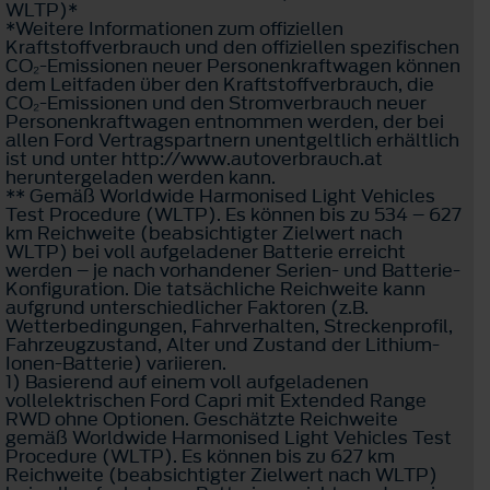
WLTP)*
*Weitere Informationen zum offiziellen
Kraftstoffverbrauch und den offiziellen spezifischen
CO₂-Emissionen neuer Personenkraftwagen können
dem Leitfaden über den Kraftstoffverbrauch, die
CO₂-Emissionen und den Stromverbrauch neuer
Personenkraftwagen entnommen werden, der bei
allen Ford Vertragspartnern unentgeltlich erhältlich
ist und unter http://www.autoverbrauch.at
heruntergeladen werden kann.
** Gemäß Worldwide Harmonised Light Vehicles
Test Procedure (WLTP). Es können bis zu 534 – 627
km Reichweite (beabsichtigter Zielwert nach
WLTP) bei voll aufgeladener Batterie erreicht
werden – je nach vorhandener Serien- und Batterie-
Konfiguration. Die tatsächliche Reichweite kann
aufgrund unterschiedlicher Faktoren (z.B.
Wetterbedingungen, Fahrverhalten, Streckenprofil,
Fahrzeugzustand, Alter und Zustand der Lithium-
Ionen-Batterie) variieren.
1) Basierend auf einem voll aufgeladenen
vollelektrischen Ford Capri mit Extended Range
RWD ohne Optionen. Geschätzte Reichweite
gemäß Worldwide Harmonised Light Vehicles Test
Procedure (WLTP). Es können bis zu 627 km
Reichweite (beabsichtigter Zielwert nach WLTP)