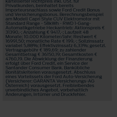
kartellierter Richtpreis inkl. USt. für
Privatkunden, beinhaltet bereits
Importeursnachlass sowie Ford Credit Bonus
und Versicherungsbonus. Berechnungsbeispiel
am Modell Capri Style CUV Elektromotor mit
Standard Range - 58kWh - RWD 1-Gang-
Automatikgetriebe Heckantrieb: Aktionspreis €
31390,-; Anzahlung € 9417,-; Laufzeit 48
Monate; 10.000 Kilometer/Jahr; Restwert €
16991,50; monatliche Rate € 199,-; Sollzinssatz
variabel 5,88%; Effektivzinssatz 6,33%; gesetzl.
Vertragsgebühr € 189,69; zu zahlender
Gesamtbetrag € 36150,19; Gesamtkosten €
4760,19. Die Abwicklung der Finanzierung
erfolgt über Ford Credit, ein Service der
Santander Consumer Bank. Bankübliche
Bonitätskriterien vorausgesetzt. Abschluss
eines Vorteilssets der Ford Auto-Versicherung
(Versicherer: GARANTA Versicherungs-AG
Österreich) vorausgesetzt. Freibleibendes
unverbindliches Angebot, vorbehaltlich
Änderungen, Irrtümer und Druckfehler.