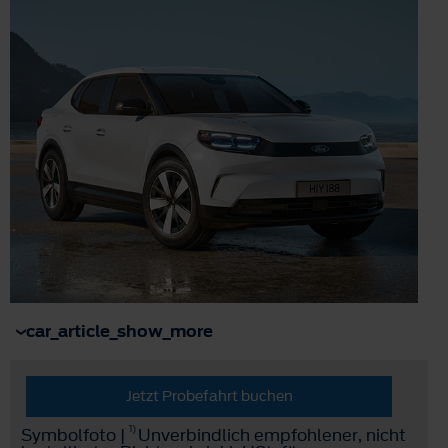
car_article_show_more
Jetzt Probefahrt buchen
1)
Symbolfoto |
Unverbindlich empfohlener, nicht